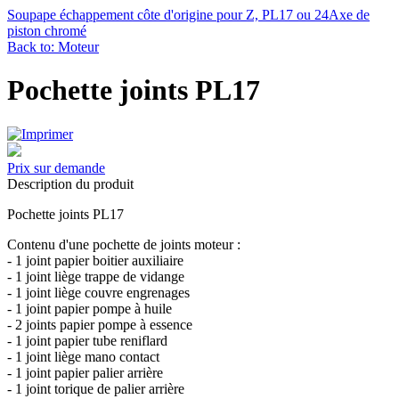
Soupape échappement côte d'origine pour Z, PL17 ou 24
Axe de
piston chromé
Back to: Moteur
Pochette joints PL17
Prix sur demande
Description du produit
Pochette joints PL17
Contenu d'une pochette de joints moteur :
- 1 joint papier boitier auxiliaire
- 1 joint liège trappe de vidange
- 1 joint liège couvre engrenages
- 1 joint papier pompe à huile
- 2 joints papier pompe à essence
- 1 joint papier tube reniflard
- 1 joint liège mano contact
- 1 joint papier palier arrière
- 1 joint torique de palier arrière