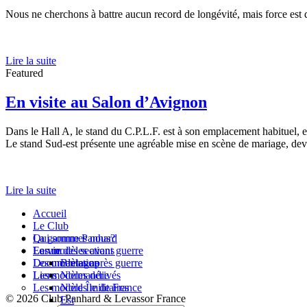
Nous ne cherchons à battre aucun record de longévité, mais force est de
Lire la suite
Featured
En visite au Salon d’Avignon
Dans le Hall A, le stand du C.P.L.F. est à son emplacement habituel,
Le stand Sud-est présente une agréable mise en scène de mariage, dev
Lire la suite
Accueil
Le Club
Qui sommes nous?
La gamme Panhard
La vie des sections
Les modèles avant guerre
Forum
Les modèles après guerre
Documentation
Bretagne
Les modèles dérivés
Liens
Normandie
Les modèles militaires
Nord Île de France
© 2026 Club Panhard & Levassor France
Est