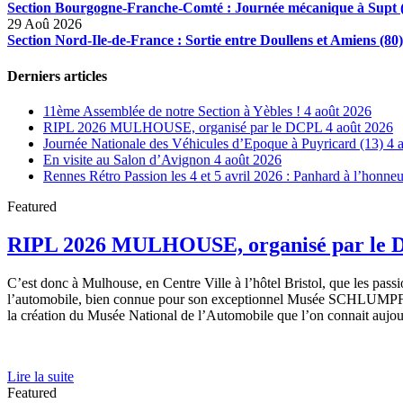
Section Bourgogne-Franche-Comté : Journée mécanique à Supt 
29 Aoû 2026
Section Nord-Ile-de-France : Sortie entre Doullens et Amiens (80)
Derniers articles
11ème Assemblée de notre Section à Yèbles !
4 août 2026
RIPL 2026 MULHOUSE, organisé par le DCPL
4 août 2026
Journée Nationale des Véhicules d’Epoque à Puyricard (13)
4 
En visite au Salon d’Avignon
4 août 2026
Rennes Rétro Passion les 4 et 5 avril 2026 : Panhard à l’honneu
Featured
RIPL 2026 MULHOUSE, organisé par le
C’est donc à Mulhouse, en Centre Ville à l’hôtel Bristol, que les p
l’automobile, bien connue pour son exceptionnel Musée SCHLUMPF. 
la création du Musée National de l’Automobile que l’on connait aujou
Lire la suite
Featured