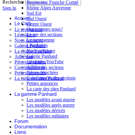
Rechercher
Bourgogne Franche Comté
Rhône Alpes Auvergne
Sign In
Sud Est
Accueil
Sud Ouest
Le Club
Centre Ouest
Qui sommes nous?
Le programme
La vie des sections
Législation
Le programme
Nous contacter
Législation
Galerie Panhard
Nous contacter
La chaine YouTube
Galerie Panhard
Adhésion
La chaine YouTube
Pièces détachées
Adhésion
Coordonnées des sections
Pièces détachées
Petites annonces
Coordonnées des sections
La carte des sites Panhard
Petites annonces
La carte des sites Panhard
La gamme Panhard
Les modèles avant guerre
Les modèles après guerre
Les modèles dérivés
Les modèles militaires
Forum
Documentation
Liens