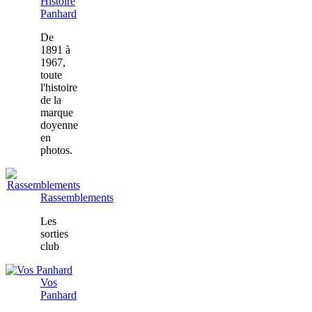
Histoire
Panhard
De
1891 à
1967,
toute
l'histoire
de la
marque
doyenne
en
photos.
Rassemblements
Les
sorties
club
Vos
Panhard