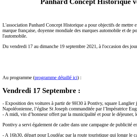
Panhard Concept Historique vo
L'association Panhard Concept Historique a pour objectifs de mettre en
marque française, doyenne mondiale des marques automobile et de porter
l'automobile.
Du vendredi 17 au dimanche 19 septembre 2021, à l'occasion des journ
Au programme (
programme détaillé ici
) :
Vendredi 17 Septembre :
- Exposition des voitures à partir de 9H30 à Pontivy, square Langlier j
Napoléonienne, l’église St Joseph commanditée par l’Impératrice Eugé
- A midi, vin d’honneur offert par la municipalité et pour le déjeuner,
Pontivy a servi également de cadre dans une campagne de publicité 
- A 16h30, départ pour Loudéac par la route touristique qui longe le ca