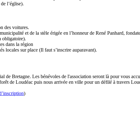
de l’église).
n des voitures.
municipalité et de la stèle érigée en l’honneur de René Panhard, fonda
 obligatoire).
tes dans la région
s locales sur place (Il faut s’inscrire auparavant).
al de Bretagne. Les bénévoles de l'association seront là pour vous accuei
forêt de Loudéac puis nous arrivée en ville pour un défilé à travers Lo
d’inscription
)