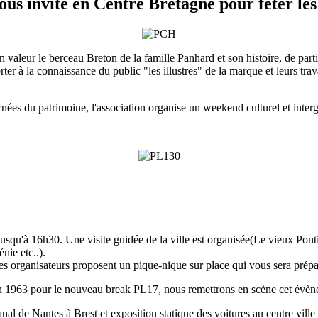
us invite en Centre Bretagne pour fêter le
 valeur le berceau Breton de la famille Panhard et son histoire, de par
 à la connaissance du public "les illustres" de la marque et leurs trav
ées du patrimoine, l'association organise un weekend culturel et inter
usqu'à 16h30. Une visite guidée de la ville est organisée(Le vieux Ponti
nie etc..).
 les organisateurs proposent un pique-nique sur place qui vous sera prépa
en 1963 pour le nouveau break PL17, nous remettrons en scène cet évèn
nal de Nantes à Brest et exposition statique des voitures au centre vill