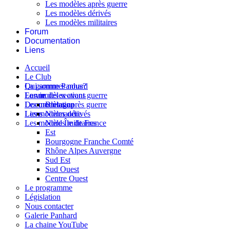
Les modèles après guerre
Les modèles dérivés
Les modèles militaires
Forum
Documentation
Liens
Accueil
Le Club
Qui sommes nous?
La gamme Panhard
La vie des sections
Les modèles avant guerre
Forum
Les modèles après guerre
Documentation
Bretagne
Les modèles dérivés
Liens
Normandie
Les modèles militaires
Nord Île de France
Est
Bourgogne Franche Comté
Rhône Alpes Auvergne
Sud Est
Sud Ouest
Centre Ouest
Le programme
Législation
Nous contacter
Galerie Panhard
La chaine YouTube