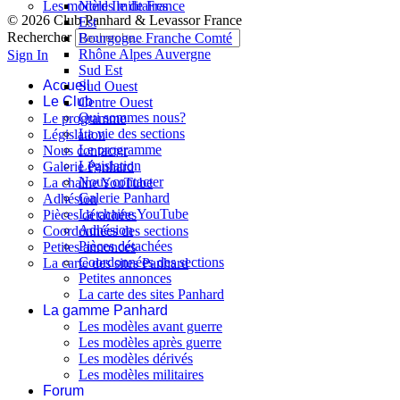
Les modèles militaires
Nord Île de France
© 2026 Club Panhard & Levassor France
Est
Rechercher
Bourgogne Franche Comté
Rhône Alpes Auvergne
Sign In
Sud Est
Accueil
Sud Ouest
Le Club
Centre Ouest
Qui sommes nous?
Le programme
La vie des sections
Législation
Le programme
Nous contacter
Législation
Galerie Panhard
Nous contacter
La chaine YouTube
Galerie Panhard
Adhésion
La chaine YouTube
Pièces détachées
Adhésion
Coordonnées des sections
Pièces détachées
Petites annonces
Coordonnées des sections
La carte des sites Panhard
Petites annonces
La carte des sites Panhard
La gamme Panhard
Les modèles avant guerre
Les modèles après guerre
Les modèles dérivés
Les modèles militaires
Forum