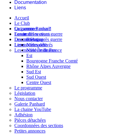
Documentation
Liens
Accueil
Le Club
Qui sommes nous?
La gamme Panhard
La vie des sections
Les modèles avant guerre
Forum
Les modèles après guerre
Documentation
Bretagne
Les modèles dérivés
Liens
Normandie
Les modèles militaires
Nord Île de France
Est
Bourgogne Franche Comté
Rhône Alpes Auvergne
Sud Est
Sud Ouest
Centre Ouest
Le programme
Législation
Nous contacter
Galerie Panhard
La chaine YouTube
Adhésion
Pièces détachées
Coordonnées des sections
Petites annonces