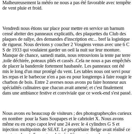
Malheureusement la météo ne nous a pas été favorable avec tempête
de vent pluie et froid.
Vendredi nous étions sur place pour mettre en service un barnum
censé abriter des panneaux explicatifs, des plaquettes du Club des
plaques de rallye, des demandes d'inscription etc... bref la logistique
de rigueur. Nous devions y coucher 2 Vosgiens venus avec une 6 C
S de 1933 qui voulaient garder un oeil la nuit sur leur monture.
Manque de chance, samedi matin, nous retrouvions la tente par terre
,toile déchirée, poteaux pliés et cassés .Cela ne nous a pas empêchés
de placer la banderole fortement haubanée. Les panneaux ont été
mis le long d'un mur protégé du vent. Les tables nous ont servi pour
les repas et le barbecue n'en a pas eu pour longtemps à faire rougir le
charbon de bois. Entre 2 averses nous avons pu faire honneur aux
spécialités culinaires que chacun avait amené; et c'est finalement
dans une ambiance festive et conviviale que ce week-end s'est passé.
Nous avons eu beaucoup de visiteurs ; des photographes;des curieux
en nombre pour la Sans Soupapes et le cabriolet X. Nous avons
même eu en expo capot levé une 24 avec le 4 cylindres G S et
injection multipoints de SEAT. Le propriétaire Belge avait réalisé ce