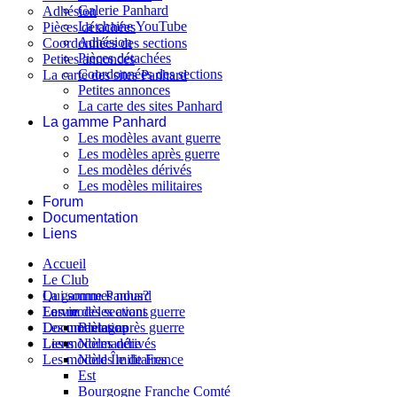
Galerie Panhard
Adhésion
La chaine YouTube
Pièces détachées
Adhésion
Coordonnées des sections
Pièces détachées
Petites annonces
Coordonnées des sections
La carte des sites Panhard
Petites annonces
La carte des sites Panhard
La gamme Panhard
Les modèles avant guerre
Les modèles après guerre
Les modèles dérivés
Les modèles militaires
Forum
Documentation
Liens
Accueil
Le Club
Qui sommes nous?
La gamme Panhard
La vie des sections
Les modèles avant guerre
Forum
Les modèles après guerre
Documentation
Bretagne
Les modèles dérivés
Liens
Normandie
Les modèles militaires
Nord Île de France
Est
Bourgogne Franche Comté