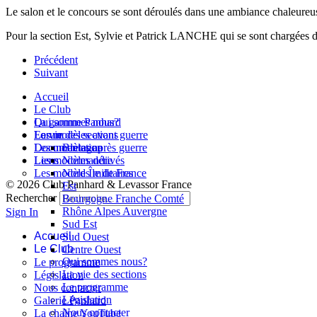
Le salon et le concours se sont déroulés dans une ambiance chaleureus
Pour la section Est, Sylvie et Patrick LANCHE qui se sont chargées de 
Précédent
Suivant
Accueil
Le Club
Qui sommes nous?
La gamme Panhard
La vie des sections
Les modèles avant guerre
Forum
Les modèles après guerre
Documentation
Bretagne
Les modèles dérivés
Liens
Normandie
Les modèles militaires
Nord Île de France
© 2026 Club Panhard & Levassor France
Est
Rechercher
Bourgogne Franche Comté
Rhône Alpes Auvergne
Sign In
Sud Est
Accueil
Sud Ouest
Le Club
Centre Ouest
Qui sommes nous?
Le programme
La vie des sections
Législation
Le programme
Nous contacter
Législation
Galerie Panhard
Nous contacter
La chaine YouTube