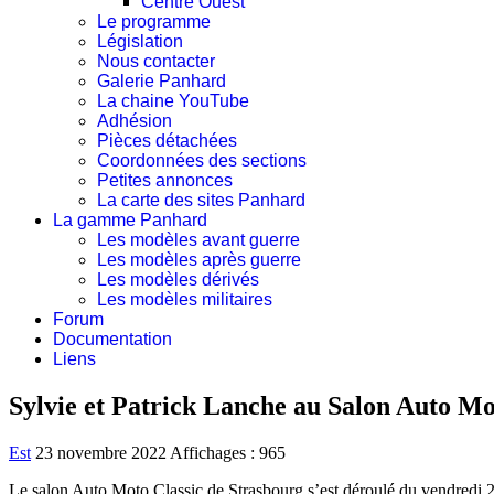
Centre Ouest
Le programme
Législation
Nous contacter
Galerie Panhard
La chaine YouTube
Adhésion
Pièces détachées
Coordonnées des sections
Petites annonces
La carte des sites Panhard
La gamme Panhard
Les modèles avant guerre
Les modèles après guerre
Les modèles dérivés
Les modèles militaires
Forum
Documentation
Liens
Sylvie et Patrick Lanche au Salon Auto Mo
Est
23 novembre 2022
Affichages : 965
Le salon Auto Moto Classic de Strasbourg s’est déroulé du vendredi 