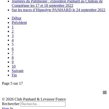
Journées du Patrimoine : exposition Panhard au Château de
Compiègne les 17 et 18 septembre 2022
Sur les traces d’Hippolyte PANHARD le 24 septembre 2022
Début
Précédent
1
2
3
4
5
6
7
8
9
10
Suivant
Fin
Page 5 sur 17
≡
© 2026 Club Panhard & Levassor France
Rechercher
Sign In