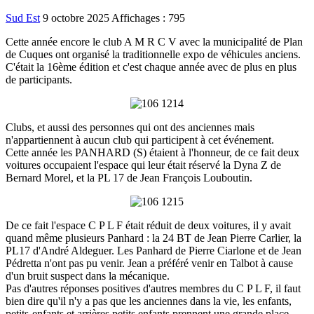
Sud Est
9 octobre 2025
Affichages : 795
Cette année encore le club A M R C V avec la municipalité de Plan
de Cuques ont organisé la traditionnelle expo de véhicules anciens.
C'était la 16ème édition et c'est chaque année avec de plus en plus
de participants.
Clubs, et aussi des personnes qui ont des anciennes mais
n'appartiennent à aucun club qui participent à cet événement.
Cette année les PANHARD (S) étaient à l'honneur, de ce fait deux
voitures occupaient l'espace qui leur était réservé la Dyna Z de
Bernard Morel, et la PL 17 de Jean François Louboutin.
De ce fait l'espace C P L F était réduit de deux voitures, il y avait
quand même plusieurs Panhard : la 24 BT de Jean Pierre Carlier, la
PL17 d'André Aldeguer. Les Panhard de Pierre Ciarlone et de Jean
Pédretta n'ont pas pu venir. Jean a préféré venir en Talbot à cause
d'un bruit suspect dans la mécanique.
Pas d'autres réponses positives d'autres membres du C P L F, il faut
bien dire qu'il n'y a pas que les anciennes dans la vie, les enfants,
petits-enfants et arrières petits enfants prennent une grande place