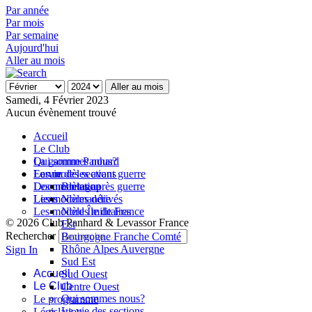
Par année
Par mois
Par semaine
Aujourd'hui
Aller au mois
Aller au mois
Samedi, 4 Février 2023
Aucun évènement trouvé
Accueil
Le Club
Qui sommes nous?
La gamme Panhard
La vie des sections
Les modèles avant guerre
Forum
Les modèles après guerre
Documentation
Bretagne
Les modèles dérivés
Liens
Normandie
Les modèles militaires
Nord Île de France
© 2026 Club Panhard & Levassor France
Est
Rechercher
Bourgogne Franche Comté
Rhône Alpes Auvergne
Sign In
Sud Est
Accueil
Sud Ouest
Le Club
Centre Ouest
Qui sommes nous?
Le programme
La vie des sections
Législation