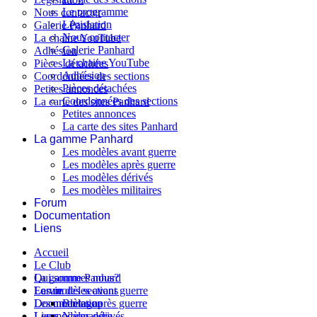
Le programme
Nous contacter
Législation
Galerie Panhard
Nous contacter
La chaine YouTube
Galerie Panhard
Adhésion
La chaine YouTube
Pièces détachées
Adhésion
Coordonnées des sections
Pièces détachées
Petites annonces
Coordonnées des sections
La carte des sites Panhard
Petites annonces
La carte des sites Panhard
La gamme Panhard
Les modèles avant guerre
Les modèles après guerre
Les modèles dérivés
Les modèles militaires
Forum
Documentation
Liens
Accueil
Le Club
Qui sommes nous?
La gamme Panhard
La vie des sections
Les modèles avant guerre
Forum
Les modèles après guerre
Documentation
Bretagne
Les modèles dérivés
Liens
Normandie