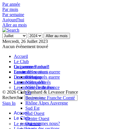
Par année
Par mois
Par semaine
Aujourd'hui
Aller au mois
Aller au mois
Mercredi, 26 Juillet 2023
Aucun évènement trouvé
Accueil
Le Club
Qui sommes nous?
La gamme Panhard
La vie des sections
Les modèles avant guerre
Forum
Les modèles après guerre
Documentation
Bretagne
Les modèles dérivés
Liens
Normandie
Les modèles militaires
Nord Île de France
© 2026 Club Panhard & Levassor France
Est
Rechercher
Bourgogne Franche Comté
Rhône Alpes Auvergne
Sign In
Sud Est
Accueil
Sud Ouest
Le Club
Centre Ouest
Qui sommes nous?
Le programme
La vie des sections
Législation