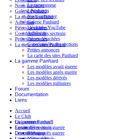
Le programme
Nous contacter
Législation
Galerie Panhard
Nous contacter
La chaine YouTube
Galerie Panhard
Adhésion
La chaine YouTube
Pièces détachées
Adhésion
Coordonnées des sections
Pièces détachées
Petites annonces
Coordonnées des sections
La carte des sites Panhard
Petites annonces
La carte des sites Panhard
La gamme Panhard
Les modèles avant guerre
Les modèles après guerre
Les modèles dérivés
Les modèles militaires
Forum
Documentation
Liens
Accueil
Le Club
Qui sommes nous?
La gamme Panhard
La vie des sections
Les modèles avant guerre
Forum
Les modèles après guerre
Documentation
Bretagne
Les modèles dérivés
Liens
Normandie