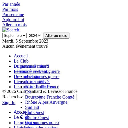
Par année
Par mois
Par semaine
Aujourd'hui
Aller au mois
Aller au mois
Mardi, 5 Septembre 2023
Aucun évènement trouvé
Accueil
Le Club
Qui sommes nous?
La gamme Panhard
La vie des sections
Les modèles avant guerre
Forum
Les modèles après guerre
Documentation
Bretagne
Les modèles dérivés
Liens
Normandie
Les modèles militaires
Nord Île de France
© 2026 Club Panhard & Levassor France
Est
Rechercher
Bourgogne Franche Comté
Rhône Alpes Auvergne
Sign In
Sud Est
Accueil
Sud Ouest
Le Club
Centre Ouest
Qui sommes nous?
Le programme
La vie des sections
Législation