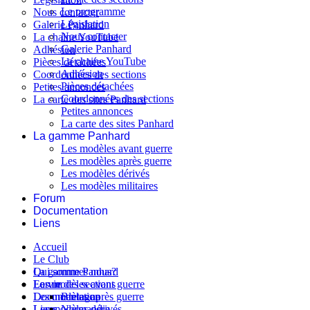
Le programme
Nous contacter
Législation
Galerie Panhard
Nous contacter
La chaine YouTube
Galerie Panhard
Adhésion
La chaine YouTube
Pièces détachées
Adhésion
Coordonnées des sections
Pièces détachées
Petites annonces
Coordonnées des sections
La carte des sites Panhard
Petites annonces
La carte des sites Panhard
La gamme Panhard
Les modèles avant guerre
Les modèles après guerre
Les modèles dérivés
Les modèles militaires
Forum
Documentation
Liens
Accueil
Le Club
Qui sommes nous?
La gamme Panhard
La vie des sections
Les modèles avant guerre
Forum
Les modèles après guerre
Documentation
Bretagne
Les modèles dérivés
Liens
Normandie