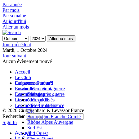
Par année
Par mois
Par semaine
Aujourd'hui
Aller au mois
Aller au mois
Jour précédent
Mardi, 1 Octobre 2024
Jour suivant
Aucun évènement trouvé
Accueil
Le Club
Qui sommes nous?
La gamme Panhard
La vie des sections
Les modèles avant guerre
Forum
Les modèles après guerre
Documentation
Bretagne
Les modèles dérivés
Liens
Normandie
Les modèles militaires
Nord Île de France
© 2026 Club Panhard & Levassor France
Est
Rechercher
Bourgogne Franche Comté
Rhône Alpes Auvergne
Sign In
Sud Est
Accueil
Sud Ouest
Le Club
Centre Ouest