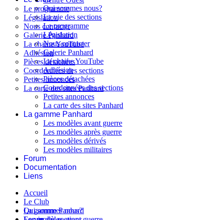
Qui sommes nous?
Le programme
La vie des sections
Législation
Le programme
Nous contacter
Législation
Galerie Panhard
Nous contacter
La chaine YouTube
Galerie Panhard
Adhésion
La chaine YouTube
Pièces détachées
Adhésion
Coordonnées des sections
Pièces détachées
Petites annonces
Coordonnées des sections
La carte des sites Panhard
Petites annonces
La carte des sites Panhard
La gamme Panhard
Les modèles avant guerre
Les modèles après guerre
Les modèles dérivés
Les modèles militaires
Forum
Documentation
Liens
Accueil
Le Club
Qui sommes nous?
La gamme Panhard
La vie des sections
Les modèles avant guerre
Forum