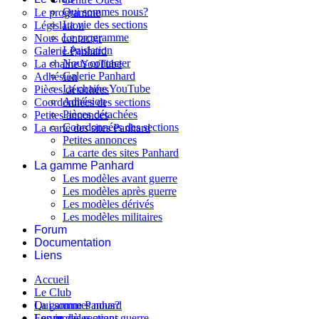
Qui sommes nous?
Le programme
La vie des sections
Législation
Le programme
Nous contacter
Législation
Galerie Panhard
Nous contacter
La chaine YouTube
Galerie Panhard
Adhésion
La chaine YouTube
Pièces détachées
Adhésion
Coordonnées des sections
Pièces détachées
Petites annonces
Coordonnées des sections
La carte des sites Panhard
Petites annonces
La carte des sites Panhard
La gamme Panhard
Les modèles avant guerre
Les modèles après guerre
Les modèles dérivés
Les modèles militaires
Forum
Documentation
Liens
Accueil
Le Club
Qui sommes nous?
La gamme Panhard
La vie des sections
Les modèles avant guerre
Forum