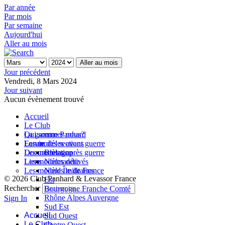
Par année
Par mois
Par semaine
Aujourd'hui
Aller au mois
Aller au mois
Jour précédent
Vendredi, 8 Mars 2024
Jour suivant
Aucun évènement trouvé
Accueil
Le Club
Qui sommes nous?
La gamme Panhard
La vie des sections
Les modèles avant guerre
Forum
Les modèles après guerre
Documentation
Bretagne
Les modèles dérivés
Liens
Normandie
Les modèles militaires
Nord Île de France
© 2026 Club Panhard & Levassor France
Est
Rechercher
Bourgogne Franche Comté
Rhône Alpes Auvergne
Sign In
Sud Est
Accueil
Sud Ouest
Le Club
Centre Ouest