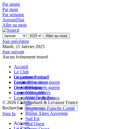
Par année
Par mois
Par semaine
Aujourd'hui
Aller au mois
Aller au mois
Jour précédent
Mardi, 21 Janvier 2025
Jour suivant
Aucun évènement trouvé
Accueil
Le Club
Qui sommes nous?
La gamme Panhard
La vie des sections
Les modèles avant guerre
Forum
Les modèles après guerre
Documentation
Bretagne
Les modèles dérivés
Liens
Normandie
Les modèles militaires
Nord Île de France
© 2026 Club Panhard & Levassor France
Est
Rechercher
Bourgogne Franche Comté
Rhône Alpes Auvergne
Sign In
Sud Est
Accueil
Sud Ouest
Le Club
Centre Ouest