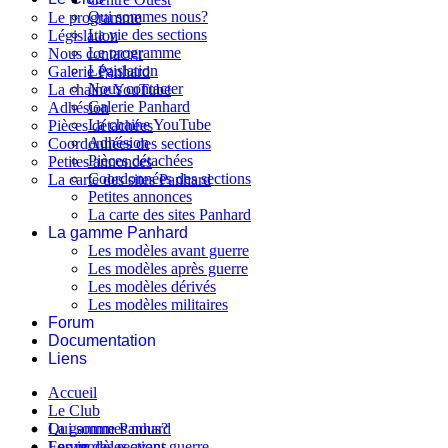
Qui sommes nous?
Le programme
La vie des sections
Législation
Le programme
Nous contacter
Législation
Galerie Panhard
Nous contacter
La chaine YouTube
Galerie Panhard
Adhésion
La chaine YouTube
Pièces détachées
Adhésion
Coordonnées des sections
Pièces détachées
Petites annonces
Coordonnées des sections
La carte des sites Panhard
Petites annonces
La carte des sites Panhard
La gamme Panhard
Les modèles avant guerre
Les modèles après guerre
Les modèles dérivés
Les modèles militaires
Forum
Documentation
Liens
Accueil
Le Club
Qui sommes nous?
La gamme Panhard
La vie des sections
Les modèles avant guerre
Forum