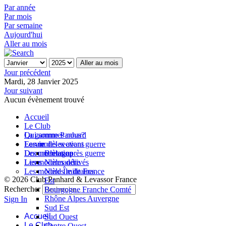
Par année
Par mois
Par semaine
Aujourd'hui
Aller au mois
Aller au mois
Jour précédent
Mardi, 28 Janvier 2025
Jour suivant
Aucun évènement trouvé
Accueil
Le Club
Qui sommes nous?
La gamme Panhard
La vie des sections
Les modèles avant guerre
Forum
Les modèles après guerre
Documentation
Bretagne
Les modèles dérivés
Liens
Normandie
Les modèles militaires
Nord Île de France
© 2026 Club Panhard & Levassor France
Est
Rechercher
Bourgogne Franche Comté
Rhône Alpes Auvergne
Sign In
Sud Est
Accueil
Sud Ouest
Le Club
Centre Ouest