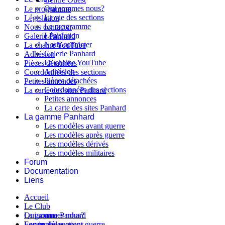
Qui sommes nous?
Le programme
La vie des sections
Législation
Le programme
Nous contacter
Législation
Galerie Panhard
Nous contacter
La chaine YouTube
Galerie Panhard
Adhésion
La chaine YouTube
Pièces détachées
Adhésion
Coordonnées des sections
Pièces détachées
Petites annonces
Coordonnées des sections
La carte des sites Panhard
Petites annonces
La carte des sites Panhard
La gamme Panhard
Les modèles avant guerre
Les modèles après guerre
Les modèles dérivés
Les modèles militaires
Forum
Documentation
Liens
Accueil
Le Club
Qui sommes nous?
La gamme Panhard
La vie des sections
Les modèles avant guerre
Forum