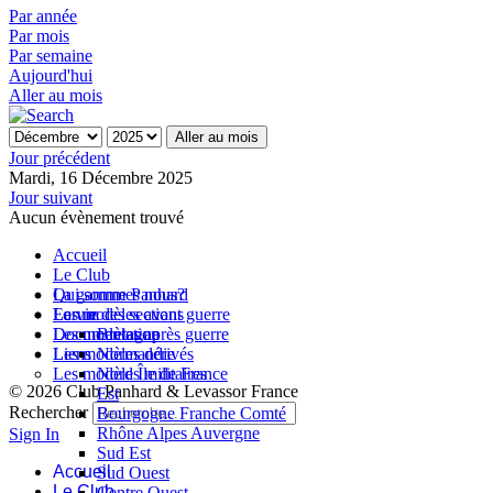
Par année
Par mois
Par semaine
Aujourd'hui
Aller au mois
Aller au mois
Jour précédent
Mardi, 16 Décembre 2025
Jour suivant
Aucun évènement trouvé
Accueil
Le Club
Qui sommes nous?
La gamme Panhard
La vie des sections
Les modèles avant guerre
Forum
Les modèles après guerre
Documentation
Bretagne
Les modèles dérivés
Liens
Normandie
Les modèles militaires
Nord Île de France
© 2026 Club Panhard & Levassor France
Est
Rechercher
Bourgogne Franche Comté
Rhône Alpes Auvergne
Sign In
Sud Est
Accueil
Sud Ouest
Le Club
Centre Ouest