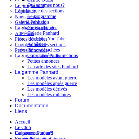
Qui sommes nous?
Le programme
La vie des sections
Législation
Le programme
Nous contacter
Législation
Galerie Panhard
Nous contacter
La chaine YouTube
Galerie Panhard
Adhésion
La chaine YouTube
Pièces détachées
Adhésion
Coordonnées des sections
Pièces détachées
Petites annonces
Coordonnées des sections
La carte des sites Panhard
Petites annonces
La carte des sites Panhard
La gamme Panhard
Les modèles avant guerre
Les modèles après guerre
Les modèles dérivés
Les modèles militaires
Forum
Documentation
Liens
Accueil
Le Club
Qui sommes nous?
La gamme Panhard
La vie des sections
Les modèles avant guerre
Forum