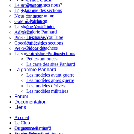
Qui sommes nous?
Le programme
La vie des sections
Législation
Le programme
Nous contacter
Législation
Galerie Panhard
Nous contacter
La chaine YouTube
Galerie Panhard
Adhésion
La chaine YouTube
Pièces détachées
Adhésion
Coordonnées des sections
Pièces détachées
Petites annonces
Coordonnées des sections
La carte des sites Panhard
Petites annonces
La carte des sites Panhard
La gamme Panhard
Les modèles avant guerre
Les modèles après guerre
Les modèles dérivés
Les modèles militaires
Forum
Documentation
Liens
Accueil
Le Club
Qui sommes nous?
La gamme Panhard
La vie des sections
Les modèles avant guerre
Forum