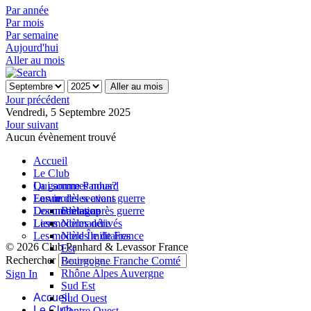
Par année
Par mois
Par semaine
Aujourd'hui
Aller au mois
Aller au mois
Jour précédent
Vendredi, 5 Septembre 2025
Jour suivant
Aucun évènement trouvé
Accueil
Le Club
Qui sommes nous?
La gamme Panhard
La vie des sections
Les modèles avant guerre
Forum
Les modèles après guerre
Documentation
Bretagne
Les modèles dérivés
Liens
Normandie
Les modèles militaires
Nord Île de France
© 2026 Club Panhard & Levassor France
Est
Rechercher
Bourgogne Franche Comté
Rhône Alpes Auvergne
Sign In
Sud Est
Accueil
Sud Ouest
Le Club
Centre Ouest