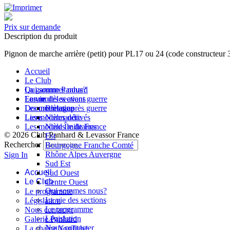
Prix sur demande
Description du produit
Pignon de marche arrière (petit) pour PL17 ou 24 (code constructeur
Accueil
Le Club
Qui sommes nous?
La gamme Panhard
La vie des sections
Les modèles avant guerre
Forum
Les modèles après guerre
Documentation
Bretagne
Les modèles dérivés
Liens
Normandie
Les modèles militaires
Nord Île de France
© 2026 Club Panhard & Levassor France
Est
Rechercher
Bourgogne Franche Comté
Rhône Alpes Auvergne
Sign In
Sud Est
Accueil
Sud Ouest
Le Club
Centre Ouest
Qui sommes nous?
Le programme
La vie des sections
Législation
Le programme
Nous contacter
Législation
Galerie Panhard
Nous contacter
La chaine YouTube