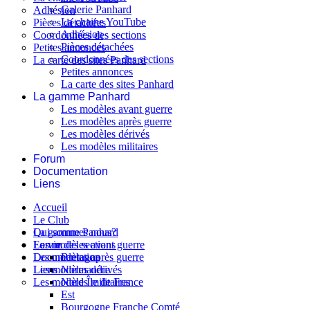
Galerie Panhard
Adhésion
La chaine YouTube
Pièces détachées
Adhésion
Coordonnées des sections
Pièces détachées
Petites annonces
Coordonnées des sections
La carte des sites Panhard
Petites annonces
La carte des sites Panhard
La gamme Panhard
Les modèles avant guerre
Les modèles après guerre
Les modèles dérivés
Les modèles militaires
Forum
Documentation
Liens
Accueil
Le Club
Qui sommes nous?
La gamme Panhard
La vie des sections
Les modèles avant guerre
Forum
Les modèles après guerre
Documentation
Bretagne
Les modèles dérivés
Liens
Normandie
Les modèles militaires
Nord Île de France
Est
Bourgogne Franche Comté