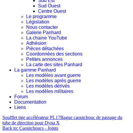
Sud Est
Sud Ouest
Centre Ouest
Le programme
Législation
Nous contacter
Galerie Panhard
La chaine YouTube
Adhésion
Pièces détachées
Coordonnées des sections
Petites annonces
La carte des sites Panhard
La gamme Panhard
Les modèles avant guerre
Les modèles après guerre
Les modèles dérivés
Les modèles militaires
Forum
Documentation
Liens
Soufflet tige accélérateur PL17
Bague caoutchouc de passage du
tube de direction pour Dyna X
Back to: Caoutchoucs - Joints