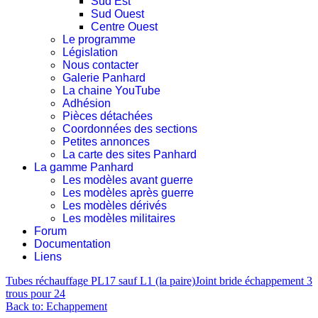
Sud Est
Sud Ouest
Centre Ouest
Le programme
Législation
Nous contacter
Galerie Panhard
La chaine YouTube
Adhésion
Pièces détachées
Coordonnées des sections
Petites annonces
La carte des sites Panhard
La gamme Panhard
Les modèles avant guerre
Les modèles après guerre
Les modèles dérivés
Les modèles militaires
Forum
Documentation
Liens
Tubes réchauffage PL17 sauf L1 (la paire)
Joint bride échappement 3
trous pour 24
Back to: Echappement