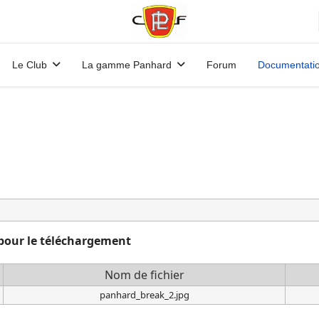
Le Club
La gamme Panhard
Forum
Documentati
s pour le téléchargement
Nom de fichier
panhard_break_2.jpg