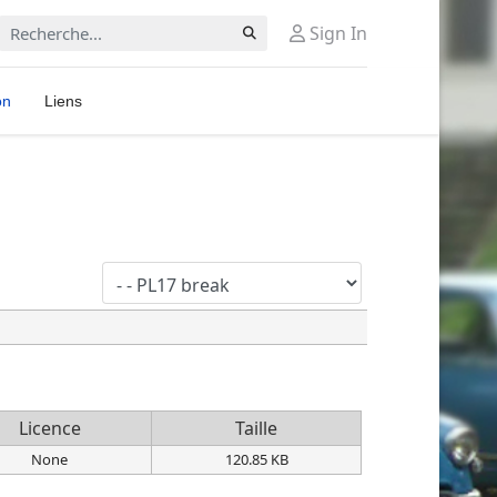
Rechercher
Sign In
on
Liens
Licence
Taille
None
120.85 KB