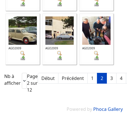
AGO2009
AGO2009
AGO2009
Nb à
Page
Début
Précédent
1
2
3
4
afficher
2 sur
12
Powered by
Phoca Gallery