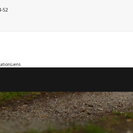
4-52
ation
Liens