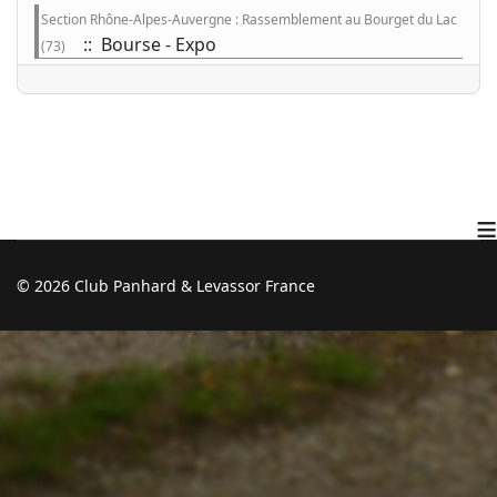
Section Rhône-Alpes-Auvergne : Rassemblement au Bourget du Lac
:: Bourse - Expo
(73)
≡
© 2026 Club Panhard & Levassor France