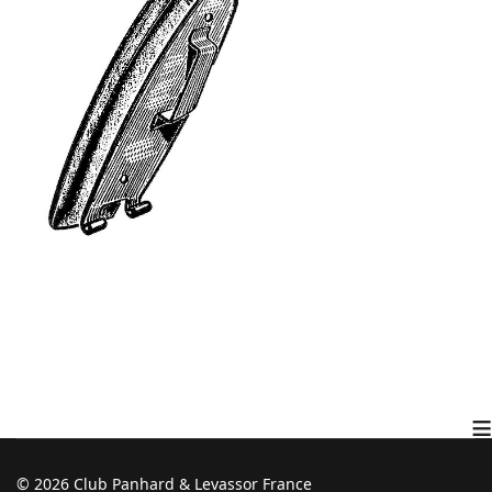
≡
© 2026 Club Panhard & Levassor France