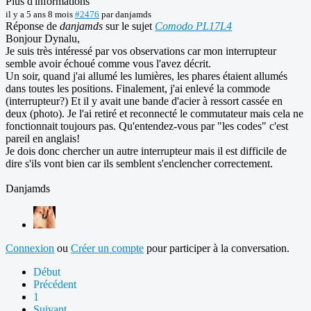
Plus d'informations
il y a 5 ans 8 mois
#2476
par
danjamds
Réponse de
danjamds
sur le sujet
Comodo PL17L4
Bonjour Dynalu,
Je suis très intéressé par vos observations car mon interrupteur
semble avoir échoué comme vous l'avez décrit.
Un soir, quand j'ai allumé les lumières, les phares étaient allumés
dans toutes les positions. Finalement, j'ai enlevé la commode
(interrupteur?) Et il y avait une bande d'acier à ressort cassée en
deux (photo). Je l'ai retiré et reconnecté le commutateur mais cela ne
fonctionnait toujours pas. Qu'entendez-vous par "les codes" c'est
pareil en anglais!
Je dois donc chercher un autre interrupteur mais il est difficile de
dire s'ils vont bien car ils semblent s'enclencher correctement.
Danjamds
Connexion
ou
Créer un compte
pour participer à la conversation.
Début
Précédent
1
Suivant