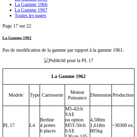
La Gamme 1966
La Gamme 1967
Toutes les pages
Page 17 sur 22
La Gamme 1962
Pas de modification de la gamme par rapport à la gamme 1961.
La Gamme 1962
Moteur
Modele
Type
Carrosserie
Dimension
Production
Puissance
M5-42ch
SAE
Berline
ou option
4,580m
PL 17
L4
4 portes
M5T-50ch
1,618m
~30300 ex.
6 places
SAE
805kg
130 ou 145