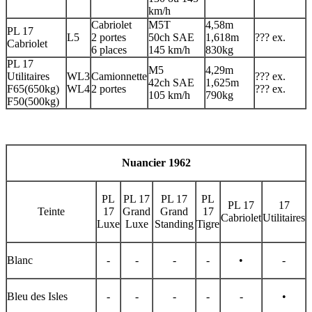
km/h
Cabriolet
M5T
4,58m
PL 17
L5
2 portes
50ch SAE
1,618m
??? ex.
Cabriolet
6 places
145 km/h
830kg
PL 17
M5
4,29m
Utilitaires
WL3
Camionnette
??? ex.
42ch SAE
1,625m
F65(650kg)
WL4
2 portes
??? ex.
105 km/h
790kg
F50(500kg)
Nuancier 1962
PL
PL 17
PL 17
PL
PL 17
17
Teinte
17
Grand
Grand
17
Cabriolet
Utilitaires
Luxe
Luxe
Standing
Tigre
Blanc
-
-
-
-
•
-
Bleu des Isles
-
-
-
-
-
•