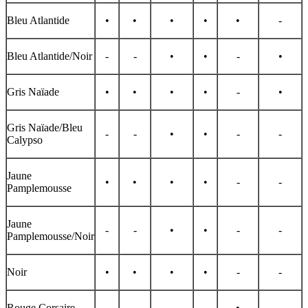
Bleu Atlantide
•
•
•
•
•
-
Bleu Atlantide/Noir
-
-
•
•
-
•
Gris Naïade
•
•
•
•
-
•
Gris Naïade/Bleu
-
-
•
•
-
-
Calypso
Jaune
•
•
•
•
-
-
Pamplemousse
Jaune
-
-
•
•
-
-
Pamplemousse/Noir
Noir
•
•
•
•
-
-
Rouge Corsaire
-
-
-
-
•
-