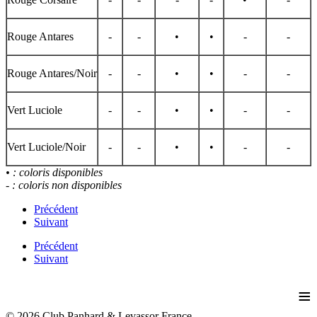
Rouge Antares
-
-
•
•
-
-
Rouge Antares/Noir
-
-
•
•
-
-
Vert Luciole
-
-
•
•
-
-
Vert Luciole/Noir
-
-
•
•
-
-
• : coloris disponibles
- : coloris non disponibles
Précédent
Suivant
Précédent
Suivant
≡
© 2026 Club Panhard & Levassor France