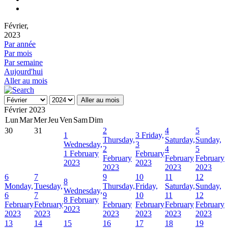
Février,
2023
Par année
Par mois
Par semaine
Aujourd'hui
Aller au mois
Aller au mois
Février 2023
Lun
Mar
Mer
Jeu
Ven
Sam
Dim
30
31
2
4
5
1
3
Friday,
Thursday,
Saturday,
Sunday,
Wednesday,
3
2
4
5
1 February
February
February
February
February
2023
2023
2023
2023
2023
6
7
9
10
11
12
8
Monday,
Tuesday,
Thursday,
Friday,
Saturday,
Sunday,
Wednesday,
6
7
9
10
11
12
8 February
February
February
February
February
February
February
2023
2023
2023
2023
2023
2023
2023
13
14
15
16
17
18
19