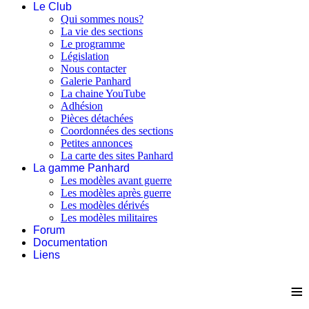
Le Club
Qui sommes nous?
La vie des sections
Le programme
Législation
Nous contacter
Galerie Panhard
La chaine YouTube
Adhésion
Pièces détachées
Coordonnées des sections
Petites annonces
La carte des sites Panhard
La gamme Panhard
Les modèles avant guerre
Les modèles après guerre
Les modèles dérivés
Les modèles militaires
Forum
Documentation
Liens
≡