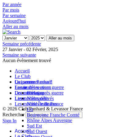
Par année
Par mois
Par semaine
Aujourd'hui
Aller au mois
Aller au mois
Semaine précédente
27 Janvier - 02 Février, 2025
Semaine suivante
Aucun évènement trouvé
Accueil
Le Club
Qui sommes nous?
La gamme Panhard
La vie des sections
Les modèles avant guerre
Forum
Les modèles après guerre
Documentation
Bretagne
Les modèles dérivés
Liens
Normandie
Les modèles militaires
Nord Île de France
© 2026 Club Panhard & Levassor France
Est
Rechercher
Bourgogne Franche Comté
Rhône Alpes Auvergne
Sign In
Sud Est
Accueil
Sud Ouest
Le Club
Centre Ouest