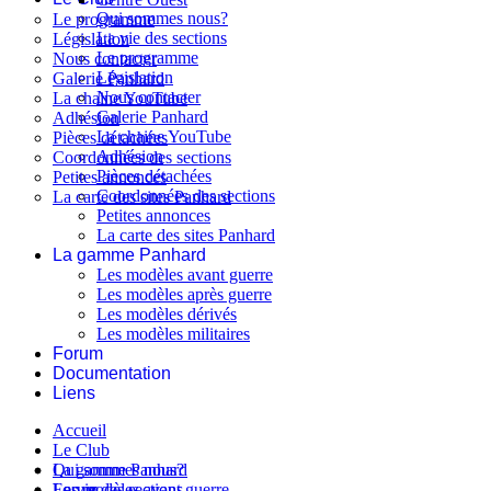
Qui sommes nous?
Le programme
La vie des sections
Législation
Le programme
Nous contacter
Législation
Galerie Panhard
Nous contacter
La chaine YouTube
Galerie Panhard
Adhésion
La chaine YouTube
Pièces détachées
Adhésion
Coordonnées des sections
Pièces détachées
Petites annonces
Coordonnées des sections
La carte des sites Panhard
Petites annonces
La carte des sites Panhard
La gamme Panhard
Les modèles avant guerre
Les modèles après guerre
Les modèles dérivés
Les modèles militaires
Forum
Documentation
Liens
Accueil
Le Club
Qui sommes nous?
La gamme Panhard
La vie des sections
Les modèles avant guerre
Forum