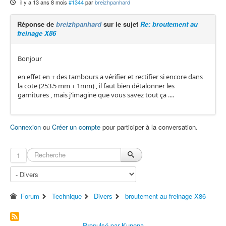
il y a 13 ans 8 mois
#1344
par
breizhpanhard
Réponse de
breizhpanhard
sur le sujet
Re: broutement au
freinage X86
Bonjour
en effet en + des tambours a vérifier et rectifier si encore dans
la cote (253.5 mm + 1mm) , il faut bien détalonner les
garnitures , mais j'imagine que vous savez tout ça ....
Connexion
ou
Créer un compte
pour participer à la conversation.
1
Forum
Technique
Divers
broutement au freinage X86
Propulsé par
Kunena