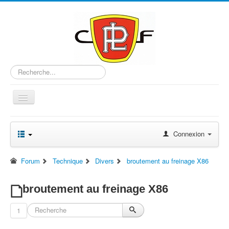
Rechercher
Basculer
la
navigation
Accueil
Connexion
Le Club
La gamme Panhard
Forum
Technique
Divers
broutement au freinage X86
Forum
broutement au freinage X86
Documentation
Liens
1