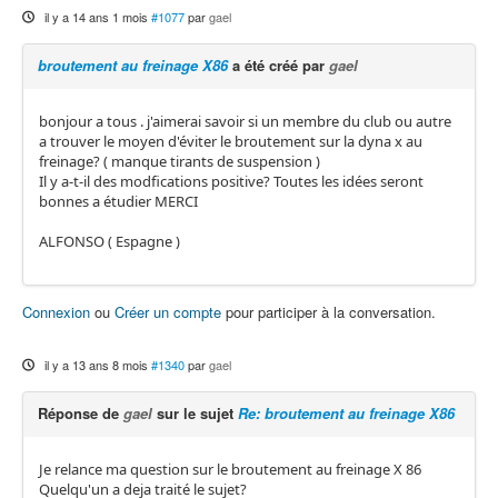
il y a 14 ans 1 mois
#1077
par
gael
broutement au freinage X86
a été créé par
gael
bonjour a tous . j'aimerai savoir si un membre du club ou autre
a trouver le moyen d'éviter le broutement sur la dyna x au
freinage? ( manque tirants de suspension )
Il y a-t-il des modfications positive? Toutes les idées seront
bonnes a étudier MERCI
ALFONSO ( Espagne )
Connexion
ou
Créer un compte
pour participer à la conversation.
il y a 13 ans 8 mois
#1340
par
gael
Réponse de
gael
sur le sujet
Re: broutement au freinage X86
Je relance ma question sur le broutement au freinage X 86
Quelqu'un a deja traité le sujet?