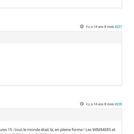
il y a 14 ans 8 mois
#227
il y a 14 ans 8 mois
#228
ures 15 : tout le monde était là, en pleine forme ! Les WIMMERS et