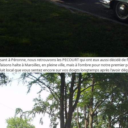
sant à Péronne, nous retrouvons les PECOURT qui ont eux aussi décidé de f
 faisons halte à Maroilles, en pleine ville, mais à l'ombre pour notre premier
it local que vous sentez encore sur vos doigts longtemps après l'avoir dégus