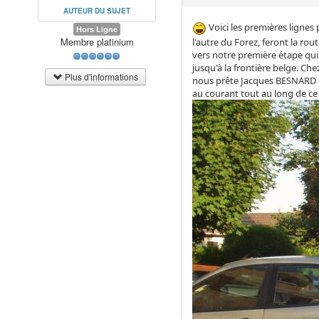
AUTEUR DU SUJET
Voici les premières lignes
Hors Ligne
Membre platinium
l'autre du Forez, feront la ro
vers notre première étape qui
jusqu'à la frontière belge. Che
Plus d'informations
nous prête Jacques BESNARD av
au courant tout au long de ce 