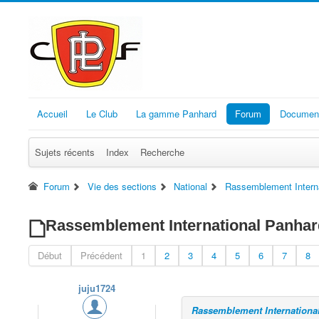
Accueil
Le Club
La gamme Panhard
Forum
Document
Sujets récents
Index
Recherche
Forum
Vie des sections
National
Rassemblement Interna
Rassemblement International Panhar
Début
Précédent
1
2
3
4
5
6
7
8
juju1724
Rassemblement Internationa