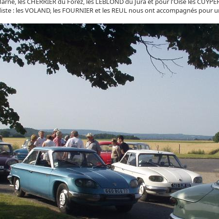
Marne, les CHERRIER du Forez, les LEBLOND du Jura et pour l'Oise les CUYPER
ste : les VOLAND, les FOURNIER et les REUL nous ont accompagnés pour un 