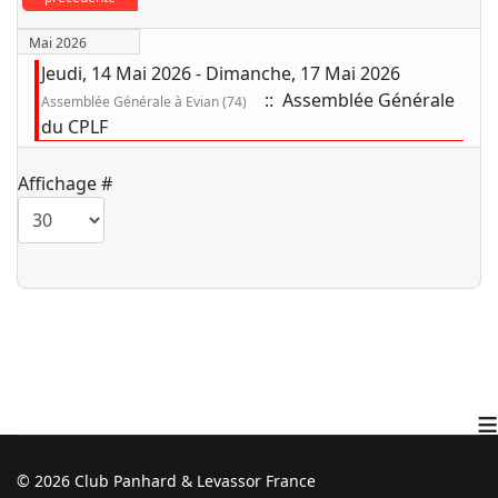
Mai 2026
Jeudi, 14 Mai 2026 - Dimanche, 17 Mai 2026
:: Assemblée Générale
Assemblée Générale à Evian (74)
du CPLF
Limite de la pagination
Affichage #
≡
© 2026 Club Panhard & Levassor France