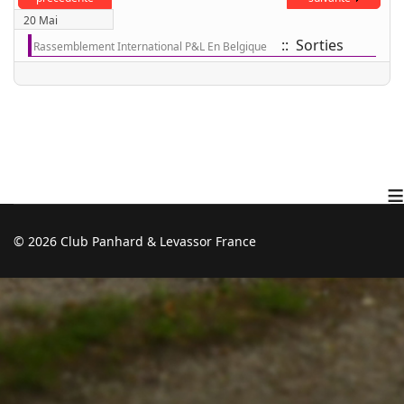
20 Mai
:: Sorties
Rassemblement International P&L En Belgique
≡
© 2026 Club Panhard & Levassor France