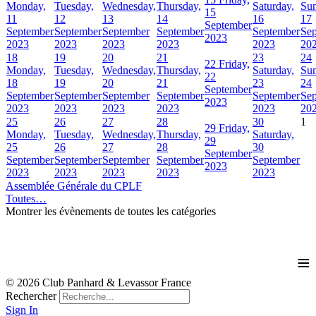
Monday,
Tuesday,
Wednesday,
Thursday,
Saturday,
Sun
15
11
12
13
14
16
17
September
September
September
September
September
September
Se
2023
2023
2023
2023
2023
2023
20
18
19
20
21
23
24
22
Friday,
Monday,
Tuesday,
Wednesday,
Thursday,
Saturday,
Sun
22
18
19
20
21
23
24
September
September
September
September
September
September
Se
2023
2023
2023
2023
2023
2023
20
25
26
27
28
30
1
29
Friday,
Monday,
Tuesday,
Wednesday,
Thursday,
Saturday,
29
25
26
27
28
30
September
September
September
September
September
September
2023
2023
2023
2023
2023
2023
Assemblée Générale du CPLF
Toutes…
Montrer les évènements de toutes les catégories
≡
© 2026 Club Panhard & Levassor France
Rechercher
Sign In