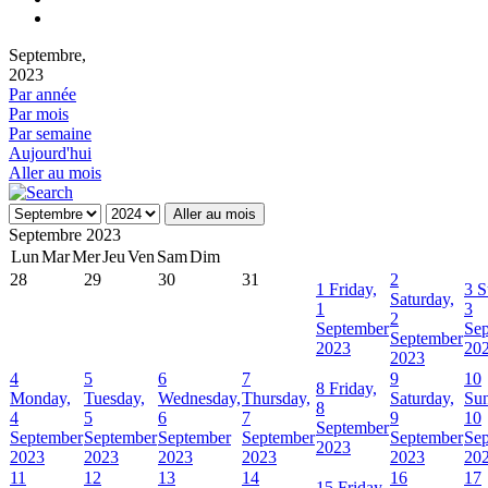
Septembre,
2023
Par année
Par mois
Par semaine
Aujourd'hui
Aller au mois
Aller au mois
Septembre 2023
Lun
Mar
Mer
Jeu
Ven
Sam
Dim
28
29
30
31
2
1
Friday,
3
S
Saturday,
1
3
2
September
Se
September
2023
20
2023
4
5
6
7
9
10
8
Friday,
Monday,
Tuesday,
Wednesday,
Thursday,
Saturday,
Sun
8
4
5
6
7
9
10
September
September
September
September
September
September
Se
2023
2023
2023
2023
2023
2023
20
11
12
13
14
16
17
15
Friday,