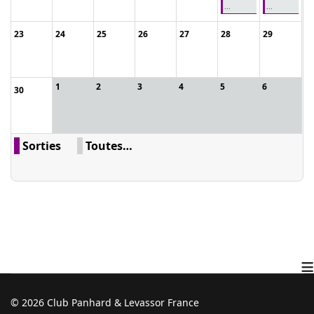
...
...
23
24
25
26
27
28
29
1
2
3
4
5
6
30
Sorties
Toutes…
≡
© 2026 Club Panhard & Levassor France