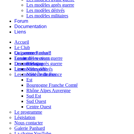
Les modèles après guerre
Les modèles dérivés
Les modèles militaires
Forum
Documentation
Liens
Accueil
Le Club
Qui sommes nous?
La gamme Panhard
La vie des sections
Les modèles avant guerre
Forum
Les modèles après guerre
Documentation
Bretagne
Les modèles dérivés
Liens
Normandie
Les modèles militaires
Nord Île de France
Est
Bourgogne Franche Comté
Rhône Alpes Auvergne
Sud Est
Sud Ouest
Centre Ouest
Le programme
Législation
Nous contacter
Galerie Panhard
La chaine YouTube