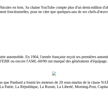
icules en bois. Sa chaine YouTube compte plus d'un demi-million d'abonn
t fonctionnelles, pour ne citer que quelques-uns de ses chefs-d'œuvr
rie automobile. En 1904, l'armée française reçoit ses premières automi
78, l'EBR ou encore l'AML-60/90 ont marqué des générations d'équipage.
s pas que Panhard a fourni les moteurs de 20 sous-marins de la class
 La Patrie, La République, La Russie, La Liberté, Morning-Post, Capit