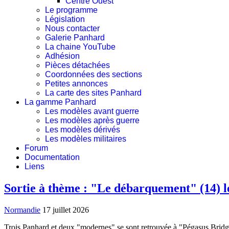
Centre Ouest
Le programme
Législation
Nous contacter
Galerie Panhard
La chaine YouTube
Adhésion
Pièces détachées
Coordonnées des sections
Petites annonces
La carte des sites Panhard
La gamme Panhard
Les modèles avant guerre
Les modèles après guerre
Les modèles dérivés
Les modèles militaires
Forum
Documentation
Liens
Sortie à thème : "Le débarquement" (14) le
Normandie
17 juillet 2026
Trois Panhard et deux "modernes" se sont retrouvée à "Pégasus Bridge