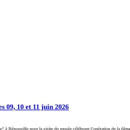
s 09, 10 et 11 juin 2026
" à Bénouville pour la visite du musée célébrant l’opération de la 6ème