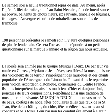
Le samedi soir a lieu le traditionnel repas de gala. Au menu, après
l'apéritif, filet de truite gratiné au Saint Nectaire, filet de boeuf sauce
au poivre, beigents de choux fleurs, riz sauvage, timbale de légumes,
fromages d'Auvergne et sorbet de mirabelle sur son coulis de
framboise.
198 personnes présentes le samedi soir, il y aura quelques personnes
de plus le lendemain. Ce sera l'occasion de répondre à un petit
questionnaire sur la marque Panhard et la région qui nous accueille.
La soirée sera animée par le groupe Musiqu'à Deux. De par leur vie
rurale en Corrèze, Myriam et Jean-Yves, sensibles à la musique issue
des violoneux de ce terroir, s'imprègnent des musiques et des chants
populaires de l'Auvergne et du Limousin. Puisant dans le répertoire
pour violon, accordéon diatonique, cornemuses du Centre France,
ils nous interprètent les airs des musiciens d'hier et d'aujourd'hui,
ponctués de leurs compositions. Perpétuant ainsi une tradition de
musique rurale vivante, MUSIQU'A DEUX animera vos marchés
de pays, cortèges de noce, fêtes populaires telles que feux de la St
Jean, fête de la châtaigne, du cidre, fêtes médiévales... mais aussi
concerts et bals folks. Leur passion les conduit également à élargir