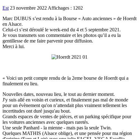
Est
23 novembre 2022
Affichages : 1202
Marc DUBUS s’est rendu à la Bourse « Auto anciennes » de Hoerdt
en Alsace.
Celui-ci s’est déroulé le week-end du 4 et 5 septembre 2021.
Je vous transmets son commentaire et les photos qu’il a eu la
gentillesse de me faire parvenir pour diffusion.
Merci à lui.
« Voici un petit compte rendu de la 2eme bourse de Hoerdt qui a
finalement eu lieu.
Nouvelles dates, nouveau lieu, le tout au dernier moment.
J'y suis allé en voisin et curieux, et finalement pas mal de monde
pour un évènement qu'on n’attendait plus vraiment tellement les
incertitudes ont duré jusqu'au bout.
Grands espaces de ventes de pièces, et un parking spécifique pour
les voitures anciennes avec quelques raretés.
Une seule Panhard - la mienne - mais pas la seule Twin.
Quelques MATHIS (Alsace oblige), et une pensée pour ma région
d'origine (Eure et Loir) avec une jolie FACEL-VEGA Facellia.