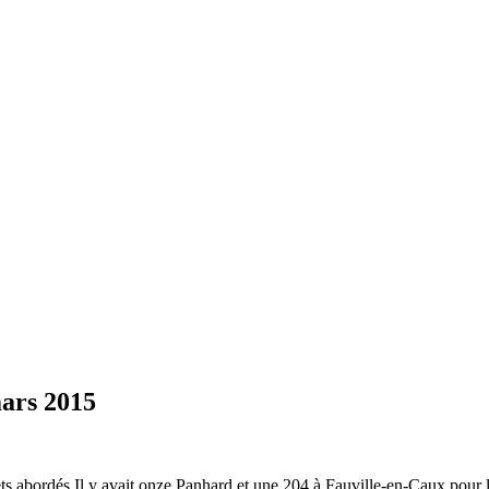
mars 2015
jets abordés.Il y avait onze Panhard et une 204 à Fauville-en-Caux pour 