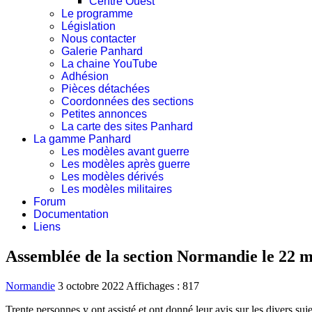
Centre Ouest
Le programme
Législation
Nous contacter
Galerie Panhard
La chaine YouTube
Adhésion
Pièces détachées
Coordonnées des sections
Petites annonces
La carte des sites Panhard
La gamme Panhard
Les modèles avant guerre
Les modèles après guerre
Les modèles dérivés
Les modèles militaires
Forum
Documentation
Liens
Assemblée de la section Normandie le 22 
Normandie
3 octobre 2022
Affichages : 817
Trente personnes y ont assisté et ont donné leur avis sur les divers su