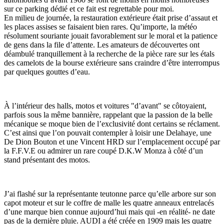
sur ce parking dédié et ce fait est regrettable pour moi.
En milieu de journée, la restauration extérieure était prise d’assaut et
les places assises se faisaient bien rares. Qu’importe, la météo
résolument souriante jouait favorablement sur le moral et la patience
de gens dans la file d’attente. Les amateurs de découvertes ont
déambulé tranquillement à la recherche de la pièce rare sur les étals
des camelots de la bourse extérieure sans craindre d’être interrompus
par quelques gouttes d’eau.
À l’intérieur des halls, motos et voitures "d’avant" se côtoyaient,
parfois sous la même bannière, rappelant que la passion de la belle
mécanique se moque bien de l’exclusivité dont certains se réclament.
C’est ainsi que l’on pouvait contempler à loisir une Delahaye, une
De Dion Bouton et une Vincent HRD sur l’emplacement occupé par
la F.F.V.E ou admirer un rare coupé D.K.W Monza à côté d’un
stand présentant des motos.
J’ai flashé sur la représentante teutonne parce qu’elle arbore sur son
capot moteur et sur le coffre de malle les quatre anneaux entrelacés
d’une marque bien connue aujourd’hui mais qui -en réalité- ne date
pas de la dernière pluie. AUDI a été créée en 1909 mais les quatre