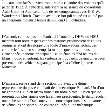
anneaux entrelacés ne viendront orner la calandre des voitures qu’à
partir de 1932. À cette date, intervient la naissance du consortium
Auto-Union et Audi sera l’une de ses composantes avec D.K.W,
Wanderer et Horch. Traction avant, ce fort joli coupé est animé par
un énergique moteur 2 temps de 980 cm3 à 3 cylindres.
D’accord, ce n’est pas une Panhard ! Toutefois, DKW ou NSU
méritent tout notre respect car ces marques produisaient des autos
originales et ont développé une foule d’innovations techniques
comme le faisait en son temps la marque que nous aimons.
Cette année, le thème principal du salon était les ‘’24 heures du
Mans’’, donc en entrant, les visiteurs se trouvaient devant un espace
présentant des véhicules ayant participé à la célèbre épreuve
Mancelle.
D’ailleurs, sur le stand de la section, il y avait une digne
représentante du passé combatif de la mécanique Panhard. Un d’un
magnifique CD bleu hierro trônait sur notre plateau ! Bien que de
présentation plus simple que les années précédentes, le stand recélait
une richesse rare : Dans une vitrine nous exposions des miniatures
de véhicules de sport ou de course équipés d’une mécanique