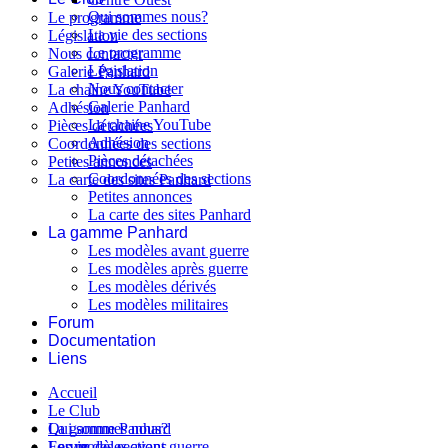
Qui sommes nous?
Le programme
La vie des sections
Législation
Le programme
Nous contacter
Législation
Galerie Panhard
Nous contacter
La chaine YouTube
Galerie Panhard
Adhésion
La chaine YouTube
Pièces détachées
Adhésion
Coordonnées des sections
Pièces détachées
Petites annonces
Coordonnées des sections
La carte des sites Panhard
Petites annonces
La carte des sites Panhard
La gamme Panhard
Les modèles avant guerre
Les modèles après guerre
Les modèles dérivés
Les modèles militaires
Forum
Documentation
Liens
Accueil
Le Club
Qui sommes nous?
La gamme Panhard
La vie des sections
Les modèles avant guerre
Forum