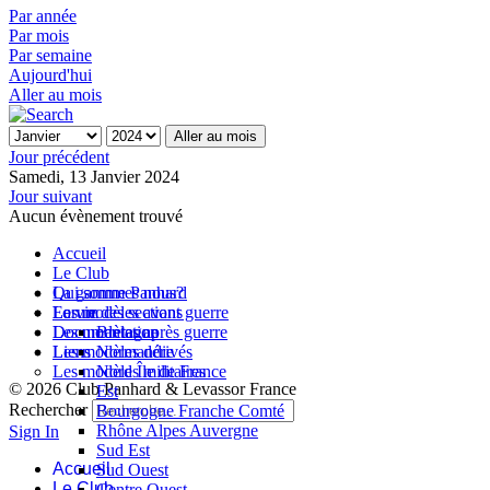
Par année
Par mois
Par semaine
Aujourd'hui
Aller au mois
Aller au mois
Jour précédent
Samedi, 13 Janvier 2024
Jour suivant
Aucun évènement trouvé
Accueil
Le Club
Qui sommes nous?
La gamme Panhard
La vie des sections
Les modèles avant guerre
Forum
Les modèles après guerre
Documentation
Bretagne
Les modèles dérivés
Liens
Normandie
Les modèles militaires
Nord Île de France
© 2026 Club Panhard & Levassor France
Est
Rechercher
Bourgogne Franche Comté
Rhône Alpes Auvergne
Sign In
Sud Est
Accueil
Sud Ouest
Le Club
Centre Ouest