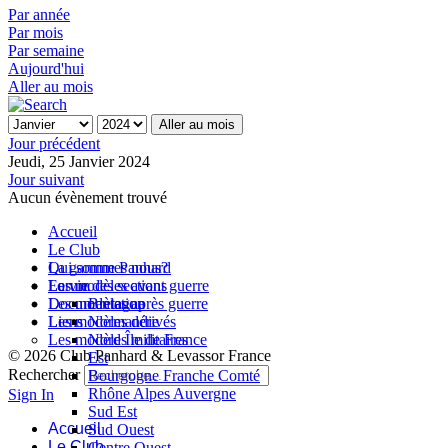
Par année
Par mois
Par semaine
Aujourd'hui
Aller au mois
Aller au mois
Jour précédent
Jeudi, 25 Janvier 2024
Jour suivant
Aucun évènement trouvé
Accueil
Le Club
Qui sommes nous?
La gamme Panhard
La vie des sections
Les modèles avant guerre
Forum
Les modèles après guerre
Documentation
Bretagne
Les modèles dérivés
Liens
Normandie
Les modèles militaires
Nord Île de France
© 2026 Club Panhard & Levassor France
Est
Rechercher
Bourgogne Franche Comté
Rhône Alpes Auvergne
Sign In
Sud Est
Accueil
Sud Ouest
Le Club
Centre Ouest