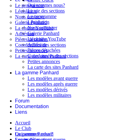
Qui sommes nous?
Le programme
La vie des sections
Législation
Le programme
Nous contacter
Législation
Galerie Panhard
Nous contacter
La chaine YouTube
Galerie Panhard
Adhésion
La chaine YouTube
Pièces détachées
Adhésion
Coordonnées des sections
Pièces détachées
Petites annonces
Coordonnées des sections
La carte des sites Panhard
Petites annonces
La carte des sites Panhard
La gamme Panhard
Les modèles avant guerre
Les modèles après guerre
Les modèles dérivés
Les modèles militaires
Forum
Documentation
Liens
Accueil
Le Club
Qui sommes nous?
La gamme Panhard
La vie des sections
Les modèles avant guerre
Forum