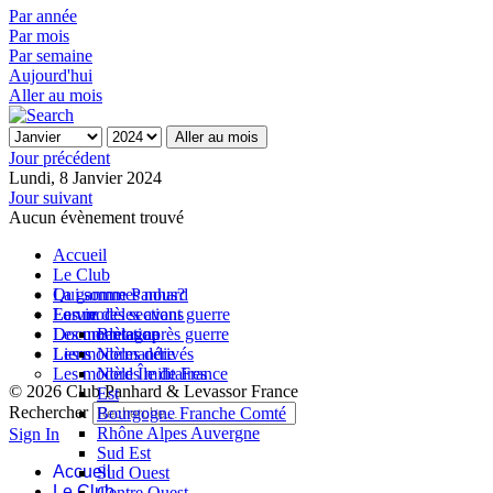
Par année
Par mois
Par semaine
Aujourd'hui
Aller au mois
Aller au mois
Jour précédent
Lundi, 8 Janvier 2024
Jour suivant
Aucun évènement trouvé
Accueil
Le Club
Qui sommes nous?
La gamme Panhard
La vie des sections
Les modèles avant guerre
Forum
Les modèles après guerre
Documentation
Bretagne
Les modèles dérivés
Liens
Normandie
Les modèles militaires
Nord Île de France
© 2026 Club Panhard & Levassor France
Est
Rechercher
Bourgogne Franche Comté
Rhône Alpes Auvergne
Sign In
Sud Est
Accueil
Sud Ouest
Le Club
Centre Ouest