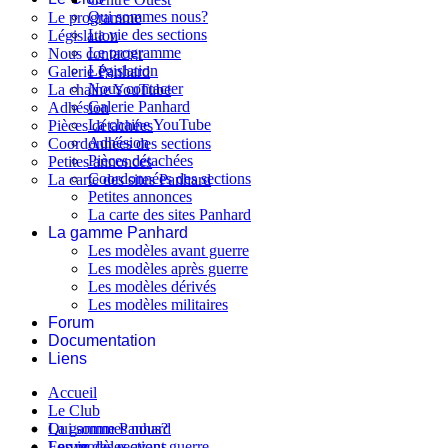
Qui sommes nous?
Le programme
La vie des sections
Législation
Le programme
Nous contacter
Législation
Galerie Panhard
Nous contacter
La chaine YouTube
Galerie Panhard
Adhésion
La chaine YouTube
Pièces détachées
Adhésion
Coordonnées des sections
Pièces détachées
Petites annonces
Coordonnées des sections
La carte des sites Panhard
Petites annonces
La carte des sites Panhard
La gamme Panhard
Les modèles avant guerre
Les modèles après guerre
Les modèles dérivés
Les modèles militaires
Forum
Documentation
Liens
Accueil
Le Club
Qui sommes nous?
La gamme Panhard
La vie des sections
Les modèles avant guerre
Forum