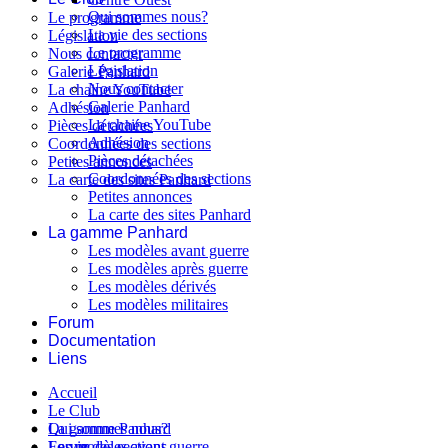
Qui sommes nous?
Le programme
La vie des sections
Législation
Le programme
Nous contacter
Législation
Galerie Panhard
Nous contacter
La chaine YouTube
Galerie Panhard
Adhésion
La chaine YouTube
Pièces détachées
Adhésion
Coordonnées des sections
Pièces détachées
Petites annonces
Coordonnées des sections
La carte des sites Panhard
Petites annonces
La carte des sites Panhard
La gamme Panhard
Les modèles avant guerre
Les modèles après guerre
Les modèles dérivés
Les modèles militaires
Forum
Documentation
Liens
Accueil
Le Club
Qui sommes nous?
La gamme Panhard
La vie des sections
Les modèles avant guerre
Forum