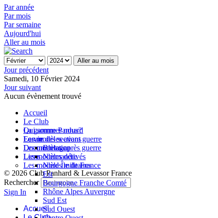
Par année
Par mois
Par semaine
Aujourd'hui
Aller au mois
Aller au mois
Jour précédent
Samedi, 10 Février 2024
Jour suivant
Aucun évènement trouvé
Accueil
Le Club
Qui sommes nous?
La gamme Panhard
La vie des sections
Les modèles avant guerre
Forum
Les modèles après guerre
Documentation
Bretagne
Les modèles dérivés
Liens
Normandie
Les modèles militaires
Nord Île de France
© 2026 Club Panhard & Levassor France
Est
Rechercher
Bourgogne Franche Comté
Rhône Alpes Auvergne
Sign In
Sud Est
Accueil
Sud Ouest
Le Club
Centre Ouest