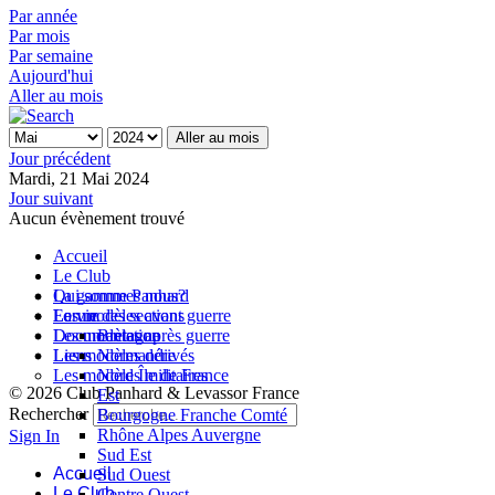
Par année
Par mois
Par semaine
Aujourd'hui
Aller au mois
Aller au mois
Jour précédent
Mardi, 21 Mai 2024
Jour suivant
Aucun évènement trouvé
Accueil
Le Club
Qui sommes nous?
La gamme Panhard
La vie des sections
Les modèles avant guerre
Forum
Les modèles après guerre
Documentation
Bretagne
Les modèles dérivés
Liens
Normandie
Les modèles militaires
Nord Île de France
© 2026 Club Panhard & Levassor France
Est
Rechercher
Bourgogne Franche Comté
Rhône Alpes Auvergne
Sign In
Sud Est
Accueil
Sud Ouest
Le Club
Centre Ouest