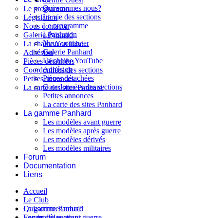
Qui sommes nous?
Le programme
La vie des sections
Législation
Le programme
Nous contacter
Législation
Galerie Panhard
Nous contacter
La chaine YouTube
Galerie Panhard
Adhésion
La chaine YouTube
Pièces détachées
Adhésion
Coordonnées des sections
Pièces détachées
Petites annonces
Coordonnées des sections
La carte des sites Panhard
Petites annonces
La carte des sites Panhard
La gamme Panhard
Les modèles avant guerre
Les modèles après guerre
Les modèles dérivés
Les modèles militaires
Forum
Documentation
Liens
Accueil
Le Club
Qui sommes nous?
La gamme Panhard
La vie des sections
Les modèles avant guerre
Forum