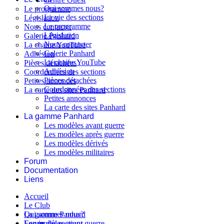
Qui sommes nous?
Le programme
La vie des sections
Législation
Le programme
Nous contacter
Législation
Galerie Panhard
Nous contacter
La chaine YouTube
Galerie Panhard
Adhésion
La chaine YouTube
Pièces détachées
Adhésion
Coordonnées des sections
Pièces détachées
Petites annonces
Coordonnées des sections
La carte des sites Panhard
Petites annonces
La carte des sites Panhard
La gamme Panhard
Les modèles avant guerre
Les modèles après guerre
Les modèles dérivés
Les modèles militaires
Forum
Documentation
Liens
Accueil
Le Club
Qui sommes nous?
La gamme Panhard
La vie des sections
Les modèles avant guerre
Forum