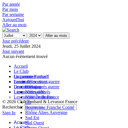
Par année
Par mois
Par semaine
Aujourd'hui
Aller au mois
Aller au mois
Jour précédent
Jeudi, 25 Juillet 2024
Jour suivant
Aucun évènement trouvé
Accueil
Le Club
Qui sommes nous?
La gamme Panhard
La vie des sections
Les modèles avant guerre
Forum
Les modèles après guerre
Documentation
Bretagne
Les modèles dérivés
Liens
Normandie
Les modèles militaires
Nord Île de France
© 2026 Club Panhard & Levassor France
Est
Rechercher
Bourgogne Franche Comté
Rhône Alpes Auvergne
Sign In
Sud Est
Accueil
Sud Ouest
Le Club
Centre Ouest