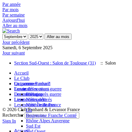
Par année
Par mois
Par semaine
Aujourd'hui
Aller au mois
Aller au mois
Jour précédent
Samedi, 6 Septembre 2025
Jour suivant
Section Sud-Ouest : Salon de Toulouse (31)
:: Salon
Accueil
Le Club
Qui sommes nous?
La gamme Panhard
La vie des sections
Les modèles avant guerre
Forum
Les modèles après guerre
Documentation
Bretagne
Les modèles dérivés
Liens
Normandie
Les modèles militaires
Nord Île de France
© 2026 Club Panhard & Levassor France
Est
Rechercher
Bourgogne Franche Comté
Rhône Alpes Auvergne
Sign In
Sud Est
Accueil
Sud Ouest