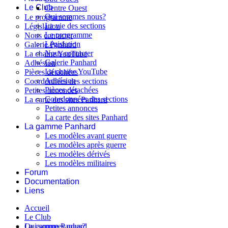
Le Club
Centre Ouest
Qui sommes nous?
Le programme
La vie des sections
Législation
Le programme
Nous contacter
Législation
Galerie Panhard
Nous contacter
La chaine YouTube
Galerie Panhard
Adhésion
La chaine YouTube
Pièces détachées
Adhésion
Coordonnées des sections
Pièces détachées
Petites annonces
Coordonnées des sections
La carte des sites Panhard
Petites annonces
La carte des sites Panhard
La gamme Panhard
Les modèles avant guerre
Les modèles après guerre
Les modèles dérivés
Les modèles militaires
Forum
Documentation
Liens
Accueil
Le Club
Qui sommes nous?
La gamme Panhard